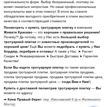
оригинальности форм. Выбор безграничный, поэтому он
может оказаться непростым. Но наши профессиональные
консультанты вам в этом помогут. В итоге вы станете
обладателем выгодного приобретения в плане высокого
качества и соответствующей стоимости.
Посмотреть
и
купить тротуарную плитку
в компании
Живите Красиво
— это
хорошее
и
правильное решение!
Почему?! Да потому, что у Нас есть
большой выбор
тротуарной плитки
от
известных производителей
по
хорошей цене
! Ещё
Вы
можете
подобрать
и
купить
у
Нас
бордюр, поребрик и отливы
! А также у Нас: ➤ Расчет
Скидки ➤ Резервирование ➤ Быстрая Доставка ➤ Гарантия
Качества!
Если
Вы
ищите тротуарную плитку
по таким запросам:
продажа тротуарной плитки, тротуарная плитка продажа,
плитка тротуарная продажа, продажа тротуарной плитки цена,
продажа плитки тротуарной цена —
тогда Вам к Нам
!)
Купить с доставкой посмотрев тротуарную плитку
—
Вы
можете по адресу:
➦
Киев Правый берег:
пер. Изяславский 6 (р-н Жилянского
Моста)
;