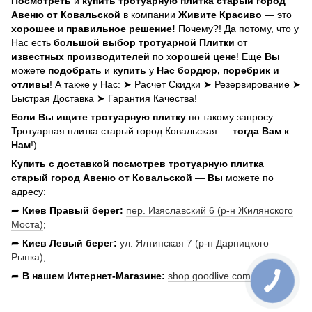
Посмотреть
и
купить тротуарную плитка старый город
Авеню от Ковальской
в компании
Живите Красиво
— это
хорошее
и
правильное решение!
Почему?! Да потому, что у
Нас есть
большой выбор тротуарной Плитки
от
известных производителей
по х
орошей цене
! Ещё
Вы
можете
подобрать
и
купить
у
Нас бордюр, поребрик и
отливы
! А также у Нас: ➤ Расчет Скидки ➤ Резервирование ➤
Быстрая Доставка ➤ Гарантия Качества!
Если
Вы
ищите тротуарную плитку
по такому запросу:
Тротуарная плитка старый город Ковальская —
тогда Вам к
Нам
!)
Купить с доставкой посмотрев тротуарную плитка
старый город Авеню от Ковальской
—
Вы
можете по
адресу:
➦
Киев Правый берег:
пер. Изяславский 6 (р-н Жилянского
Моста)
;
➦
Киев Левый берег:
ул. Ялтинская 7 (р-н Дарницкого
Рынка)
;
➦
В нашем
Интернет-Магазине:
shop.goodlive.com.ua
.