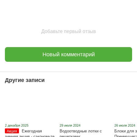
Добавьте первый отзыв
Новый комментарий
Другие записи
2 декабря 2025
29 июля 2024
26 июля 2024
Ежегодная
Водоотводные лотки с
Блоки для з
Акция
зимняя акция - сэкономьте
решетками:
Преимущест