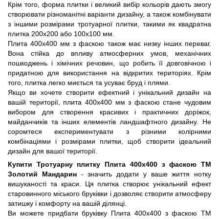
Крім того, форма плитки і великий вибір кольорів дають змогу
створювати різноманітні варіанти дизайну, а також комбінувати
з іншими розмірами тротуарної плитки, такими як квадратна
плитка 200х200 або 100х100 мм.
Плита 400х400 мм з фаскою також має низку інших переваг.
Вона стійка до впливу атмосферних умов, механічних
пошкоджень і хімічних речовин, що робить її довговічною і
придатною для використання на відкритих територіях. Крім
того, плитка легко миється та усуває бруд і плями.
Якщо ви хочете створити ефектний і унікальний дизайн на
вашій території, плита 400х400 мм з фаскою стане чудовим
вибором для створення красивих і практичних доріжок,
майданчиків та інших елементів ландшафтного дизайну. Не
соромтеся експериментувати з різними колірними
комбінаціями і розмірами плитки, щоб створити ідеальний
дизайн для вашої території.
Купити Тротуарну плитку Плита 400х400 з фаскою ТМ
Золотий Мандарин
- значить додати у ваше життя нотку
вишуканості та краси. Ця плитка створює унікальний ефект
старовинного міського бруківки і дозволяє створити атмосферу
затишку і комфорту на вашій ділянці.
Ви можете придбати бруківку Плита 400х400 з фаскою ТМ