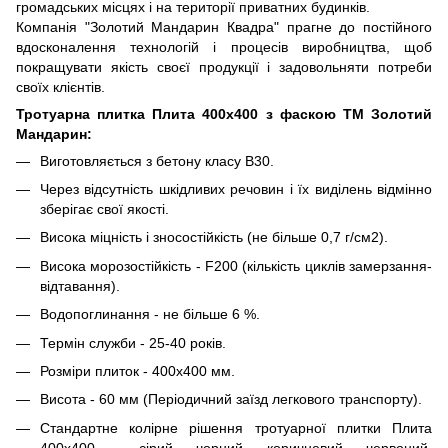
громадських місцях і на території приватних будинків.
Компанія "Золотий Мандарин Квадра" прагне до постійного
вдосконалення технологій і процесів виробництва, щоб
покращувати якість своєї продукції і задовольняти потреби
своїх клієнтів.
Тротуарна плитка Плита 400х400 з фаскою ТМ Золотий
Мандарин:
Виготовляється з бетону класу В30.
Через відсутність шкідливих речовин і їх виділень відмінно
зберігає свої якості.
Висока міцність і зносостійкість (не більше 0,7 г/см2).
Висока морозостійкість - F200 (кількість циклів замерзання-
відтавання).
Водопоглинання - не більше 6 %.
Термін служби - 25-40 років.
Розміри плиток - 400х400 мм.
Висота - 60 мм (Періодичний заїзд легкового транспорту).
Стандартне колірне рішення тротуарної плитки Плита
400х400 - сірий, чорний, коричневий, червоний,