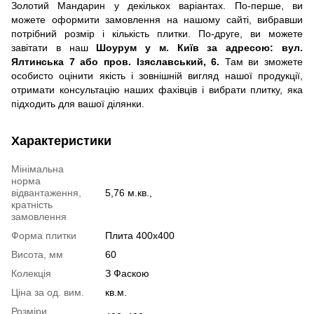
Золотий Мандарин у декількох варіантах. По-перше, ви
можете оформити замовлення на нашому сайті, вибравши
потрібний розмір і кількість плитки. По-друге, ви можете
завітати в наш
Шоурум у м. Київ за адресою: вул.
Ялтинська 7 або пров. Ізяславський, 6.
Там ви зможете
особисто оцінити якість і зовнішній вигляд нашої продукції,
отримати консультацію наших фахівців і вибрати плитку, яка
підходить для вашої ділянки.
Характеристики
Мінімальна
норма
відвантаження,
5,76 м.кв.,
кратність
замовлення
Форма плитки
Плита 400х400
Висота, мм
60
Колекція
З Фаскою
Ціна за од. вим.
кв.м.
Розміри