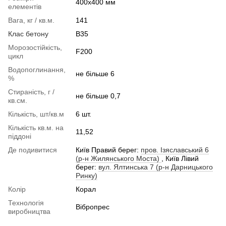
400x400 мм
елементів
Вага, кг / кв.м.
141
Клас бетону
В35
Морозостійкість,
F200
цикл
Водопоглинання,
не більше 6
%
Стираність, г /
не більше 0,7
кв.см.
Кількість, шт/кв.м
6 шт.
Кількість кв.м. на
11,52
піддоні
Де подивитися
Київ Правий берег:
пров. Ізяславський 6
(р-н Жилянського Моста)
, Київ Лівий
берег:
вул. Ялтинська 7 (р-н Дарницького
Ринку)
Колір
Корал
Технологія
Вібропрес
виробництва