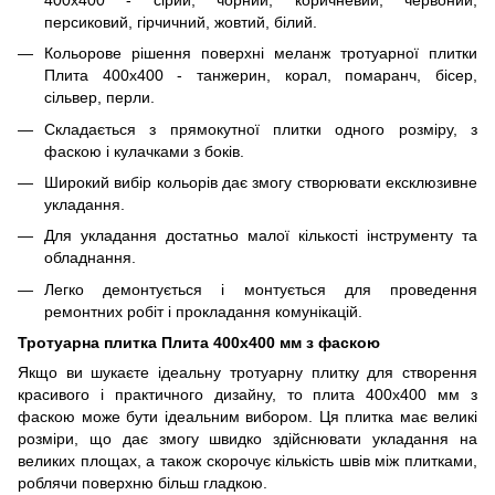
персиковий, гірчичний, жовтий, білий.
Кольорове рішення поверхні меланж тротуарної плитки
Плита 400х400 - танжерин, корал, помаранч, бісер,
сільвер, перли.
Складається з прямокутної плитки одного розміру, з
фаскою і кулачками з боків.
Широкий вибір кольорів дає змогу створювати ексклюзивне
укладання.
Для укладання достатньо малої кількості інструменту та
обладнання.
Легко демонтується і монтується для проведення
ремонтних робіт і прокладання комунікацій.
Тротуарна плитка Плита 400х400 мм з фаскою
Якщо ви шукаєте ідеальну тротуарну плитку для створення
красивого і практичного дизайну, то плита 400х400 мм з
фаскою може бути ідеальним вибором. Ця плитка має великі
розміри, що дає змогу швидко здійснювати укладання на
великих площах, а також скорочує кількість швів між плитками,
роблячи поверхню більш гладкою.