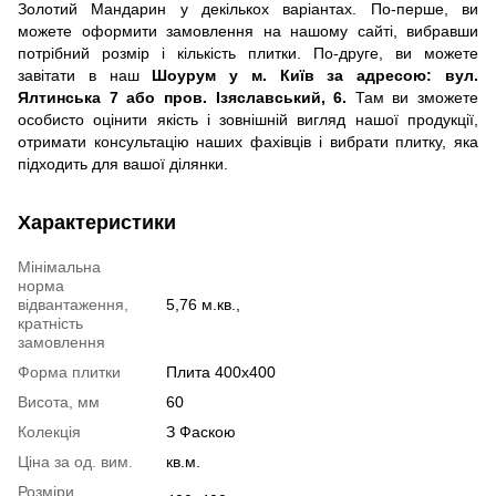
Золотий Мандарин у декількох варіантах. По-перше, ви
можете оформити замовлення на нашому сайті, вибравши
потрібний розмір і кількість плитки. По-друге, ви можете
завітати в наш
Шоурум у м. Київ за адресою: вул.
Ялтинська 7 або пров. Ізяславський, 6.
Там ви зможете
особисто оцінити якість і зовнішній вигляд нашої продукції,
отримати консультацію наших фахівців і вибрати плитку, яка
підходить для вашої ділянки.
Характеристики
Мінімальна
норма
відвантаження,
5,76 м.кв.,
кратність
замовлення
Форма плитки
Плита 400х400
Висота, мм
60
Колекція
З Фаскою
Ціна за од. вим.
кв.м.
Розміри