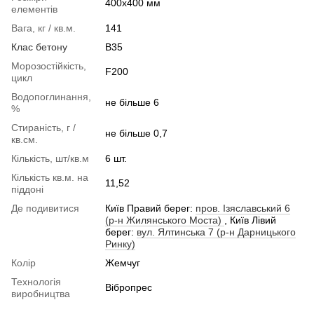
400x400 мм
елементів
Вага, кг / кв.м.
141
Клас бетону
В35
Морозостійкість,
F200
цикл
Водопоглинання,
не більше 6
%
Стираність, г /
не більше 0,7
кв.см.
Кількість, шт/кв.м
6 шт.
Кількість кв.м. на
11,52
піддоні
Де подивитися
Київ Правий берег:
пров. Ізяславський 6
(р-н Жилянського Моста)
, Київ Лівий
берег:
вул. Ялтинська 7 (р-н Дарницького
Ринку)
Колір
Жемчуг
Технологія
Вібропрес
виробництва