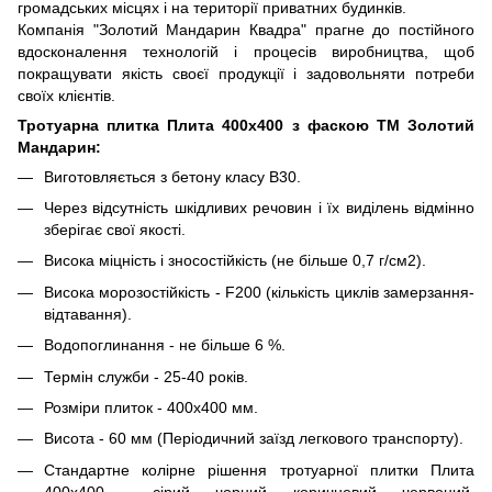
громадських місцях і на території приватних будинків.
Компанія "Золотий Мандарин Квадра" прагне до постійного
вдосконалення технологій і процесів виробництва, щоб
покращувати якість своєї продукції і задовольняти потреби
своїх клієнтів.
Тротуарна плитка Плита 400х400 з фаскою ТМ Золотий
Мандарин:
Виготовляється з бетону класу В30.
Через відсутність шкідливих речовин і їх виділень відмінно
зберігає свої якості.
Висока міцність і зносостійкість (не більше 0,7 г/см2).
Висока морозостійкість - F200 (кількість циклів замерзання-
відтавання).
Водопоглинання - не більше 6 %.
Термін служби - 25-40 років.
Розміри плиток - 400х400 мм.
Висота - 60 мм (Періодичний заїзд легкового транспорту).
Стандартне колірне рішення тротуарної плитки Плита
400х400 - сірий, чорний, коричневий, червоний,