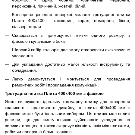
персиковий, гірчичний, жовтий, білий.
Кольорове рішення поверхні меланж тротуарної плитки
Плита 400х400 - танжерин, корал, помаранч, бісер,
сільвер, перли.
Складається з прямокутної плитки одного розміру, з
фаскою і кулачками з боків.
Широкий вибір кольорів дає змогу створювати ексклюзивне
укладання.
Для укладання достатньо малої кількості інструменту та
обладнання.
Легко демонтується і монтується для проведення
ремонтних робіт і прокладання комунікацій.
Тротуарна плитка Плита 400х400 мм з фаскою
Якщо ви шукаєте ідеальну тротуарну плитку для створення
красивого і практичного дизайну, то плита 400х400 мм з
фаскою може бути ідеальним вибором. Ця плитка має великі
розміри, що дає змогу швидко здійснювати укладання на
великих площах, а також скорочує кількість швів між плитками,
роблячи поверхню більш гладкою.