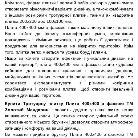
Крім того, форма плитки і великий вибір кольорів дають змогу
створювати різноманітні варіанти дизайну, а також комбінувати
з іншими розмірами тротуарної плитки, такими як квадратна
плитка 200х200 або 100х100 мм.
Плита 400х400 мм з фаскою також має низку інших переваг.
Вона стійка до впливу атмосферних умов, механічних
пошкоджень і хімічних речовин, що робить її довговічною і
придатною для використання на відкритих територіях. Крім
того, плитка легко миється та усуває бруд і плями.
Якщо ви хочете створити ефектний і унікальний дизайн на
вашій території, плита 400х400 мм з фаскою стане чудовим
вибором для створення красивих і практичних доріжок,
майданчиків та інших елементів ландшафтного дизайну. Не
соромтеся експериментувати з різними колірними
комбінаціями і розмірами плитки, щоб створити ідеальний
дизайн для вашої території.
Купити Тротуарну плитку Плита 400х400 з фаскою ТМ
Золотий Мандарин
- значить додати у ваше життя нотку
вишуканості та краси. Ця плитка створює унікальний ефект
старовинного міського бруківки і дозволяє створити атмосферу
затишку і комфорту на вашій ділянці.
Ви можете придбати бруківку Плита 400х400 з фаскою ТМ