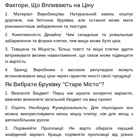
Фактори, Що Впливають на Ціну
1. Матеріал Виробництва: Натуральний камінь коштує
дорожче, ніж бетонна бруківка, але остання може мати
різноманітніше забарвлення та текстури.
2. Комплексність Дизайну: Чим складніше та унікальніше
забарвлення та форма плитки, тим вище може бути ціна.
3. Товщина та Міцність: Більш товсті та міцні плитки здатні
витримувати велике навантаження, що також може підвищити
їх вартість.
4. Бренд: Виробники з високою репутацією можуть
встановлювати вищі ціни через гарантію якості своєї продукції.
Як Вибрати Бруківку "Старе Місто"?
1. Визначте Бюджет: Перш ніж шукати конкретні варіанти,
важливо визначити загальний бюджет на ваш проект.
2. Оцініть Необхідну Функціональність: Для пішохідних зон
можна використовувати менш міцну плитку, ніж для місць з
автомобільним рухом.
3. Порівняйте Пропозиції: Не варто обирати перший
знайдений варіант. Краще порівняти пропозиції від різних