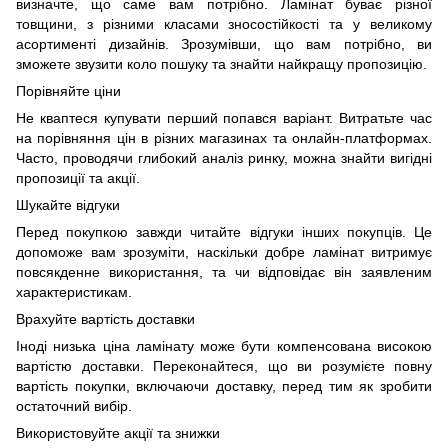
визначте, що саме вам потрібно. Ламінат буває різної
товщини, з різними класами зносостійкості та у великому
асортименті дизайнів. Зрозумівши, що вам потрібно, ви
зможете звузити коло пошуку та знайти найкращу пропозицію.
Порівняйте ціни
Не кваптеся купувати перший попався варіант. Витратьте час
на порівняння цін в різних магазинах та онлайн-платформах.
Часто, проводячи глибокий аналіз ринку, можна знайти вигідні
пропозиції та акції.
Шукайте відгуки
Перед покупкою завжди читайте відгуки інших покупців. Це
допоможе вам зрозуміти, наскільки добре ламінат витримує
повсякденне використання, та чи відповідає він заявленим
характеристикам.
Врахуйте вартість доставки
Іноді низька ціна ламінату може бути компенсована високою
вартістю доставки. Переконайтеся, що ви розумієте повну
вартість покупки, включаючи доставку, перед тим як зробити
остаточний вибір.
Використовуйте акції та знижки