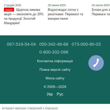
2 грудня 2025
29 липня 2024
26 липня 2024
Щорічна зимова
Водоотводні лотки з
Блоки для з
акція
акція ― зекономте до 20%
решітками: Переваги та
Переваги та
на продукції Золотий
використання
Мандарин!
067-519-54-04
050-342-49-68
073-000-90-03
0-800-332-098
Контактна інформація
Повна версія сайту
Мапа сайту
© 2009—2026
Укр
Рус
Інтернет-магазин створений з Хорошоп