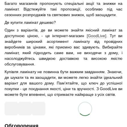
Багато магазинів пропонують спеціальні акції та знижки на
ламінат. Відстежуйте такі пропозиції, особливо під час
сезонних розпродажів та святкових знижок, щоб заощадити.
Де купити ламінат дешево?
Один з варіантів, де ви можете знайти якісний ламінат за
доступною ціною, - це інтернет-магазин
[GoodLive]
. Тут ви
знайдете широкий асортимент ламінату від провідних
виробників за цінами, які приємно вас здивують. Вибирайте
ламінат, який підходить саме вам, не виходячи з дому, і
насолоджуйтесь швидкою доставкою та високою якістю
обслуговування.
Купівля ламінату не повинна бути важким завданням. Знаючи,
де шукати та як заощадити, ви можете легко знайти ідеальний
варіант для вашого дому. Пам'ятайте, що ключ до успішної
покупки - це поєднання якості, ціни та зручності. З GoodLive ви
можете бути впевнені, що отримаєте найкраще з усіх світів.
Обговорення