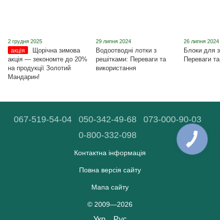
2 грудня 2025
29 липня 2024
26 липня 2024
Щорічна зимова
Водоотводні лотки з
Блоки для з
акція
акція ― зекономте до 20%
решітками: Переваги та
Переваги та
на продукції Золотий
використання
Мандарин!
067-519-54-04
050-342-49-68
073-000-90-03
0-800-332-098
Контактна інформація
Повна версія сайту
Мапа сайту
© 2009—2026
Укр
Рус