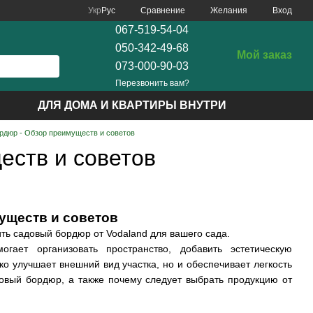
Сравнение
Укр
Рус
Желания
Вход
067-519-54-04
050-342-49-68
Мой заказ
073-000-90-03
Перезвонить вам?
ДЛЯ ДОМА И КВАРТИРЫ ВНУТРИ
рдюр - Обзор преимуществ и советов
еств и советов
уществ и советов
ть садовый бордюр от Vodaland для вашего сада.
ает организовать пространство, добавить эстетическую
о улучшает внешний вид участка, но и обеспечивает легкость
довый бордюр, а также почему следует выбрать продукцию от