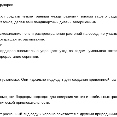
ордюров
т создать четкие границы между разными зонами вашего сада,
 газонов, делая ваш ландшафтный дизайн завершенным.
ешивание почв и распространение растений на соседние участки
дотвращая их размывание.
и:
ордюров значительно упрощает уход за садом, уменьшая потреб
прорастание сорняков.
 в установке. Они идеально подходят для создания криволинейны
ные, эти бордюры подходят для создания четких и стабильных гр
етической привлекательности.
т роскошный вид саду и хорошо сочетается с другими природным