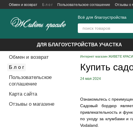
Перейти к основному контенту
Обмен и возврат
Б л о г
Пользовательское соглашение
Отзывы о 
Всё для благоустройства
ДЛЯ БЛАГОУСТРОЙСТВА УЧАСТКА
Обмен и возврат
Интернет магазин ЖИВЕТЕ КРАСИВ
Купить сад
Б л о г
Пользовательское
24 мая 2024
соглашение
Карта сайта
Ознакомьтесь с преимущес
Отзывы о магазине
Садовый бордюр являет
привлекательность и функ
по уходу за клумбами и г
Vodaland.