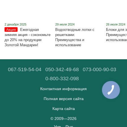
2 декабря 2025
29 июля 2024
26 июля 2024
Ежегодная
Водоотводные лотки с
Блоки для з
Акция
зимняя акция - сэкономьте
решетками:
Преимущест
до 20% на продукции
Преимущества и
использова
Золотой Мандарин!
использование
067-519-54-04
050-342-49-68
073-000-90-03
0-800-332-098
Контактная информация
Полная версия сайта
Карта сайта
© 2009—2026