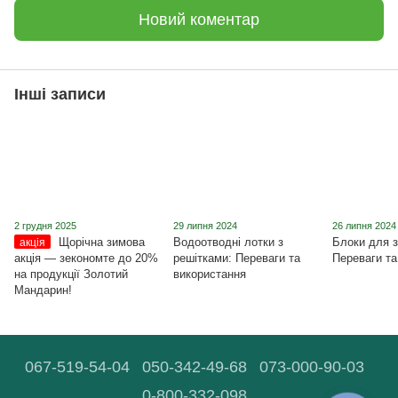
Новий коментар
Інші записи
2 грудня 2025
29 липня 2024
26 липня 2024
Щорічна зимова
Водоотводні лотки з
Блоки для з
акція
акція ― зекономте до 20%
решітками: Переваги та
Переваги та
на продукції Золотий
використання
Мандарин!
067-519-54-04
050-342-49-68
073-000-90-03
0-800-332-098