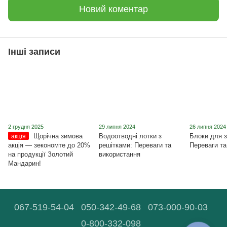
Новий коментар
Інші записи
2 грудня 2025
29 липня 2024
26 липня 2024
Щорічна зимова
Водоотводні лотки з
Блоки для з
акція
акція ― зекономте до 20%
решітками: Переваги та
Переваги та
на продукції Золотий
використання
Мандарин!
067-519-54-04
050-342-49-68
073-000-90-03
0-800-332-098