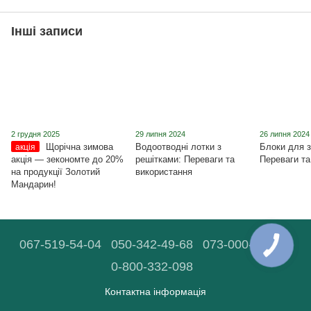
Інші записи
2 грудня 2025
29 липня 2024
26 липня 2024
Щорічна зимова
Водоотводні лотки з
Блоки для з
акція
акція ― зекономте до 20%
решітками: Переваги та
Переваги та
на продукції Золотий
використання
Мандарин!
067-519-54-04
050-342-49-68
073-000-90-03
0-800-332-098
Контактна інформація