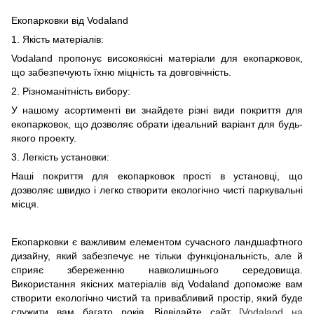
Екопарковки від Vodaland
1. Якість матеріалів:
Vodaland пропонує високоякісні матеріали для екопарковок,
що забезпечують їхню міцність та довговічність.
2. Різноманітність вибору:
У нашому асортименті ви знайдете різні види покриття для
екопарковок, що дозволяє обрати ідеальний варіант для будь-
якого проекту.
3. Легкість установки:
Наші покриття для екопарковок прості в установці, що
дозволяє швидко і легко створити екологічно чисті паркувальні
місця.
Екопарковки є важливим елементом сучасного ландшафтного
дизайну, який забезпечує не тільки функціональність, але й
сприяє збереженню навколишнього середовища.
Використання якісних матеріалів від Vodaland допоможе вам
створити екологічно чистий та привабливий простір, який буде
служити вам багато років. Відвідайте сайт
[Vodaland на