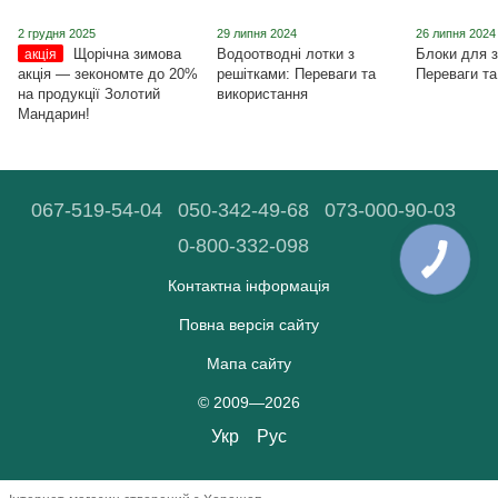
2 грудня 2025
29 липня 2024
26 липня 2024
Щорічна зимова
Водоотводні лотки з
Блоки для з
акція
акція ― зекономте до 20%
решітками: Переваги та
Переваги та
на продукції Золотий
використання
Мандарин!
067-519-54-04
050-342-49-68
073-000-90-03
0-800-332-098
Контактна інформація
Повна версія сайту
Мапа сайту
© 2009—2026
Укр
Рус