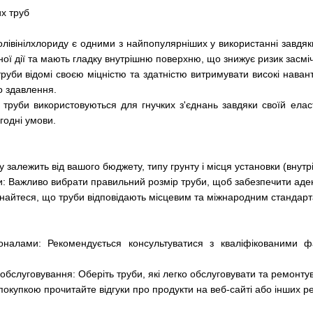
их труб
олівінілхлориду є одними з найпопулярніших у використанні завдяки 
мічної дії та мають гладку внутрішню поверхню, що знижує ризик засмі
 труби відомі своєю міцністю та здатністю витримувати високі нава
до здавлення.
і труби використовуються для гнучких з'єднань завдяки своїй еласт
огодні умови.
у залежить від вашого бюджету, типу грунту і місця установки (внутр
ки: Важливо вибрати правильний розмір труби, щоб забезпечити адекв
онайтеся, що труби відповідають місцевим та міжнародним стандарт
іоналами: Рекомендується консультуватися з кваліфікованими 
обслуговування: Оберіть труби, які легко обслуговувати та ремонту
 покупкою прочитайте відгуки про продукти на веб-сайті або інших р