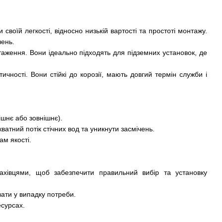
своїй легкості, відносно низькій вартості та простоті монтажу.
чень.
нтаження. Вони ідеально підходять для підземних установок, де
ичності. Вони стійкі до корозії, мають довгий термін служби і
ішнє або зовнішнє).
атний потік стічних вод та уникнути засмічень.
ам якості.
фахівцями, щоб забезпечити правильний вибір та установку
вати у випадку потреби.
есурсах.