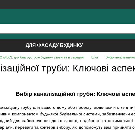
ДЛЯ ФАСАДУ БУДИНКУ
 ✔️ВСЕ для благоустрою будинку ззовні та в середині
Блог
Вибір каналізаційн
ізаційної труби: Ключові аспе
Вибір каналізаційної труби: Ключові аспе
алізаційну трубу для вашого дому або проекту, включаючи огляд типі
ливим компонентом будь-якої будівельної системи, забезпечуючи еф
хідний для забезпечення довговічності, надійності та оптимальної 
теріали, переваги та критерії вибору, які допоможуть вам прийняти