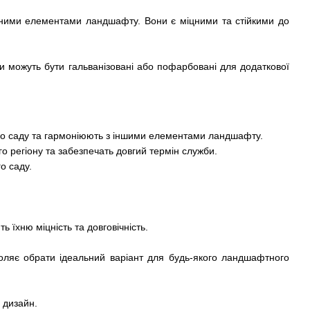
дними елементами ландшафту. Вони є міцними та стійкими до
юри можуть бути гальванізовані або пофарбовані для додаткової
го саду та гармоніюють з іншими елементами ландшафту.
го регіону та забезпечать довгий термін служби.
о саду.
 їхню міцність та довговічність.
оляє обрати ідеальний варіант для будь-якого ландшафтного
 дизайн.