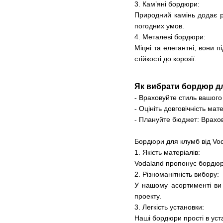
3. Кам’яні бордюри:
Природний камінь додає р
погодних умов.
4. Металеві бордюри:
Міцні та елегантні, вони 
стійкості до корозії.
Як вибрати бордюр д
- Враховуйте стиль вашог
- Оцініть довговічність ма
- Плануйте бюджет: Врахов
Бордюри для клумб від Vo
1. Якість матеріалів:
Vodaland пропонує бордюри 
2. Різноманітність вибору:
У нашому асортименті ви 
проекту.
3. Легкість установки:
Наші бордюри прості в уст