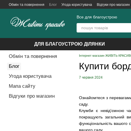
Перейти до основного контенту
Обмін та повернення
Блог
Угода користувача
Відгуки про магазин
Все для благоустрою
ДЛЯ БЛАГОУСТРОЮ ДІЛЯНКИ
Обмін та повернення
Інтернет магазин ЖИВІТЬ КРАСИВО
Купити бор
Блог
Угода користувача
7 червня 2024
Мапа сайту
Відгуки про магазин
Ознайомтеся з перевагами
саду.
Клумби є невід'ємною ча
покращують загальний ви
функціональність вашого 
вашого саду.