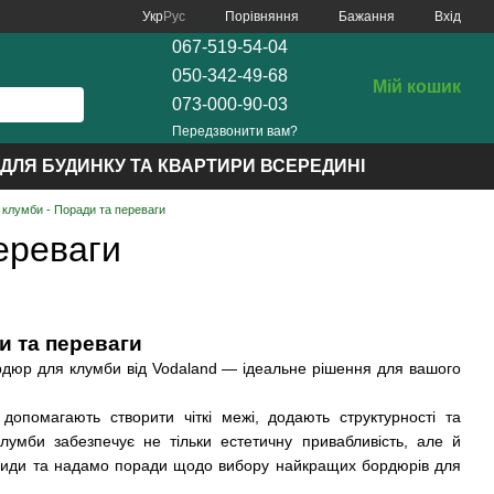
Порівняння
Укр
Рус
Бажання
Вхід
067-519-54-04
050-342-49-68
Мій кошик
073-000-90-03
Передзвонити вам?
ДЛЯ БУДИНКУ ТА КВАРТИРИ ВСЕРЕДИНІ
 клумби - Поради та переваги
ереваги
и та переваги
дюр для клумби від Vodaland — ідеальне рішення для вашого
опомагають створити чіткі межі, додають структурності та
умби забезпечує не тільки естетичну привабливість, але й
їх види та надамо поради щодо вибору найкращих бордюрів для