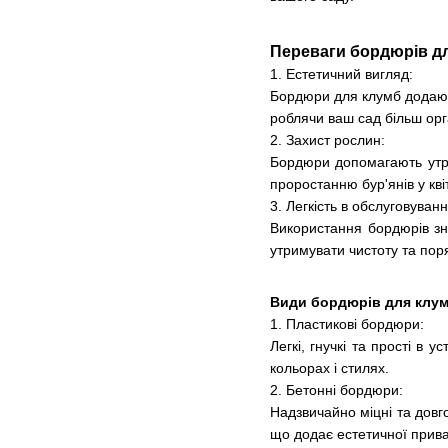
Переваги бордюрів д
1. Естетичний вигляд:
Бордюри для клумб додають
роблячи ваш сад більш ор
2. Захист рослин:
Бордюри допомагають утри
проростанню бур'янів у кві
3. Легкість в обслуговуванн
Використання бордюрів зн
утримувати чистоту та пор
Види бордюрів для клу
1. Пластикові бордюри:
Легкі, гнучкі та прості в
кольорах і стилях.
2. Бетонні бордюри:
Надзвичайно міцні та довго
що додає естетичної прива