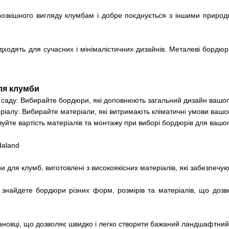
озкішного вигляду клумбам і добре поєднується з іншими приро
підходять для сучасних і мінімалістичних дизайнів. Металеві борд
ля клумби
о саду: Вибирайте бордюри, які доповнюють загальний дизайн вашо
теріалу: Вибирайте матеріали, які витримають кліматичні умови вашо
уйте вартість матеріалів та монтажу при виборі бордюрів для вашог
daland
для клумб, виготовлені з високоякісних матеріалів, які забезпечують
знайдете бордюри різних форм, розмірів та матеріалів, що дозв
ановці, що дозволяє швидко і легко створити бажаний ландшафтний