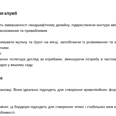
ля клумб
 завершеності ландшафтному дизайну, підкреслюючи контури квітник
ганізованим та привабливим.
мувати мульчу та ґрунт на місці, запобігаючи їх розмиванню та 
тники.
і:
ачно полегшує догляд за клумбами, зменшуючи потребу в частому о
ядок у вашому саду.
мб
 установці. Вони ідеально підходять для створення криволінійних ф
вічні, ці бордюри підходять для створення чітких і стабільних меж
бливості.