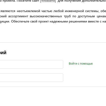
о проекта. Посетите сайт
[Vodaland]
для получения дополнительной
 являются неотъемлемой частью любой инженерной системы, об
окий ассортимент высококачественных труб по доступным цена
укции. Обеспечьте свой проект надежными решениями вместе с н
рий
Войти с помощью