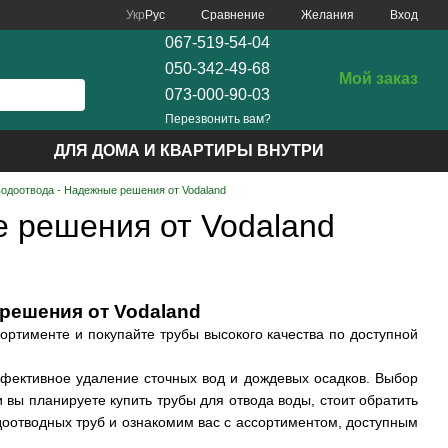
Сравнение
Укр
Рус
Желания
Вход
067-519-54-04
050-342-49-68
Мой заказ
073-000-90-03
Перезвонить вам?
ДЛЯ ДОМА И КВАРТИРЫ ВНУТРИ
водоотвода - Надежные решения от Vodaland
е решения от Vodaland
решения от Vodaland
ортименте и покупайте трубы высокого качества по доступной
ективное удаление сточных вод и дождевых осадков. Выбор
 вы планируете купить трубы для отвода воды, стоит обратить
оотводных труб и ознакомим вас с ассортиментом, доступным