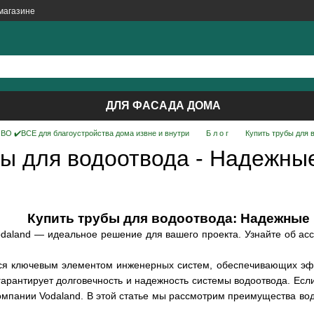
магазине
ДЛЯ ФАСАДА ДОМА
О ✔️ВСЕ для благоустройства дома извне и внутри
Б л о г
Купить трубы для 
бы для водоотвода - Надежны
Купить трубы для водоотвода: Надежные 
daland — идеальное решение для вашего проекта. Узнайте об асс
ся ключевым элементом инженерных систем, обеспечивающих эфф
гарантирует долговечность и надежность системы водоотвода. Если
мпании Vodaland. В этой статье мы рассмотрим преимущества вод