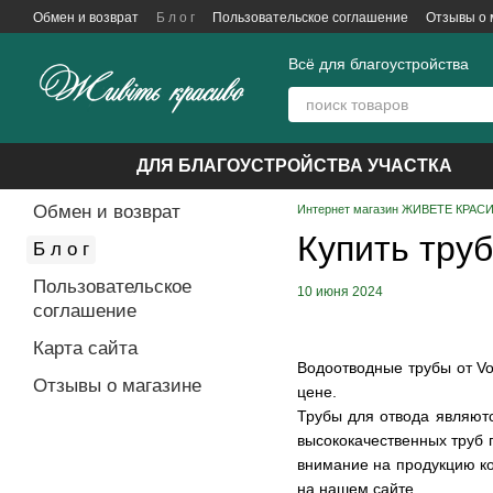
Перейти к основному контенту
Обмен и возврат
Б л о г
Пользовательское соглашение
Отзывы о 
Всё для благоустройства
ДЛЯ БЛАГОУСТРОЙСТВА УЧАСТКА
Обмен и возврат
Интернет магазин ЖИВЕТЕ КРАСИВ
Купить тру
Б л о г
Пользовательское
10 июня 2024
соглашение
Карта сайта
Водоотводные трубы от Vo
Отзывы о магазине
цене.
Трубы для отвода являют
высококачественных труб 
внимание на продукцию ко
на нашем сайте.