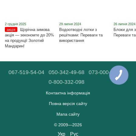
2 грудня 2025
29 липня 2024
26 липня 2024
Щорічна зимова
Водоотводні лотки з
Блоки для з
акція
акція ― зекономте до 20%
решітками: Переваги та
Переваги та
на продукції Золотий
використання
Мандарин!
067-519-54-04
050-342-49-68
073-000-90-03
0-800-332-098
Контактна інформація
Повна версія сайту
Мапа сайту
© 2009—2026
Укр
Рус