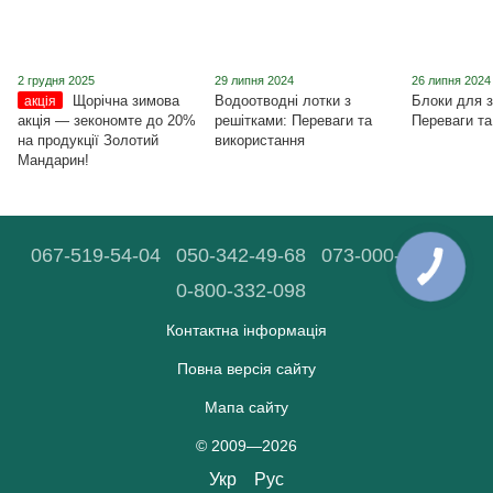
2 грудня 2025
29 липня 2024
26 липня 2024
Щорічна зимова
Водоотводні лотки з
Блоки для з
акція
акція ― зекономте до 20%
решітками: Переваги та
Переваги та
на продукції Золотий
використання
Мандарин!
067-519-54-04
050-342-49-68
073-000-90-03
0-800-332-098
Контактна інформація
Повна версія сайту
Мапа сайту
© 2009—2026
Укр
Рус