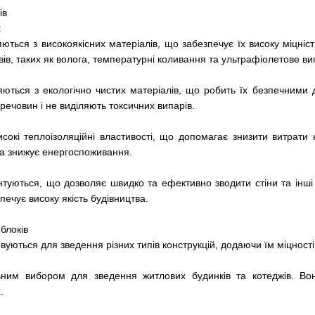
ів
:
яються з високоякісних матеріалів, що забезпечує їх високу міцніс
ивів, таких як волога, температурні коливання та ультрафіолетове в
ляються з екологічно чистих матеріалів, що робить їх безпечним
 речовин і не виділяють токсичних випарів.
исокі теплоізоляційні властивості, що допомагає знизити витрат
та знижує енергоспоживання.
нтуються, що дозволяє швидко та ефективно зводити стіни та інші
ечує високу якість будівництва.
блоків
вуються для зведення різних типів конструкцій, додаючи їм міцності 
льним вибором для зведення житлових будинків та котеджів. Во
.