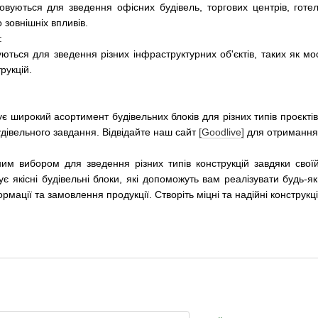
овуються для зведення офісних будівель, торгових центрів, готел
о зовнішніх впливів.
:
уються для зведення різних інфраструктурних об'єктів, таких як мо
трукцій.
 широкий асортимент будівельних блоків для різних типів проєктів.
удівельного завдання. Відвідайте наш сайт
[Goodlive]
для отримання 
ним вибором для зведення різних типів конструкцій завдяки своїй 
є якісні будівельні блоки, які допоможуть вам реалізувати будь
мації та замовлення продукції. Створіть міцні та надійні конструкці