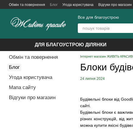
Перейти до основного контенту
Обмін та повернення
Блог
Угода користувача
Відгуки про магазин
Все для благоустрою
ДЛЯ БЛАГОУСТРОЮ ДІЛЯНКИ
Обмін та повернення
Інтернет магазин ЖИВІТЬ КРАСИВО
Блоки будів
Блог
Угода користувача
24 липня 2024
Мапа сайту
Відгуки про магазин
Будівельні блоки від Good
сайті.
Будівельні блоки є важлив
різних конструкцій, від ж
можна купити якісні будіве