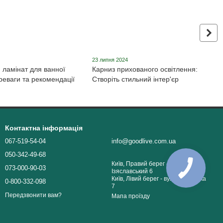
23 липня 2024
 ламінат для ванної
Карниз прихованого освітлення:
реваги та рекомендації
Створіть стильний інтер'єр
Контактна інформація
067-519-54-04
info@goodlive.com.ua
050-342-49-68
Київ, Правий берег - пров.
073-000-90-03
Ізяславський 6
Київ, Лівий берег - вул. Ялтинська
0-800-332-098
7
Передзвонити вам?
Мапа проїзду