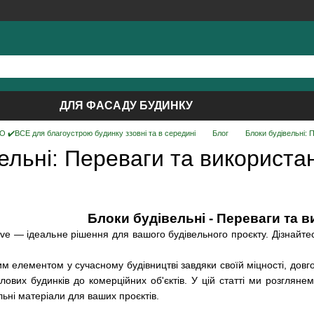
ДЛЯ ФАСАДУ БУДИНКУ
 ✔️ВСЕ для благоустрою будинку ззовні та в середині
Блог
Блоки будівельні: 
ельні: Переваги та використа
Блоки будівельні - Переваги та 
live — ідеальне рішення для вашого будівельного проєкту. Дізнайт
им елементом у сучасному будівництві завдяки своїй міцності, довго
итлових будинків до комерційних об'єктів. У цій статті ми розгляне
льні матеріали для ваших проєктів.