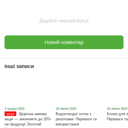
Додайте перший відгук
Новий коментар
Інші записи
2 грудня 2025
29 липня 2024
26 липня 2024
Щорічна зимова
Водоотводні лотки з
Блоки для з
акція
акція ― зекономте до 20%
решітками: Переваги та
Переваги та
на продукції Золотий
використання