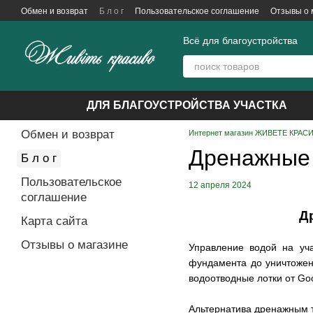
Перейти к основному контенту
Обмен и возврат
Б л о г
Пользовательское соглашение
Отзывы о 
Всё для благоустройства
ДЛЯ БЛАГОУСТРОЙСТВА УЧАСТКА
Обмен и возврат
Интернет магазин ЖИВЕТЕ КРАСИВ
Дренажные 
Б л о г
Пользовательское
12 апреля 2024
соглашение
Д
Карта сайта
Отзывы о магазине
Управление водой на уч
фундамента до уничтожен
водоотводные лотки от Go
Альтернатива дренажным 