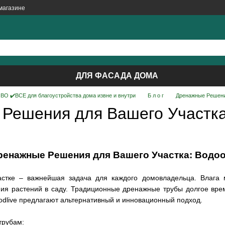
магазине
ДЛЯ ФАСАДА ДОМА
О ✔️ВСЕ для благоустройства дома извне и внутри
Б л о г
Дренажные Решения
Решения для Вашего Участка
ренажные Решения для Вашего Участка: Водоо
астке – важнейшая задача для каждого домовладельца. Влага 
ия растений в саду. Традиционные дренажные трубы долгое вре
odlive предлагают альтернативный и инновационный подход.
трубам: