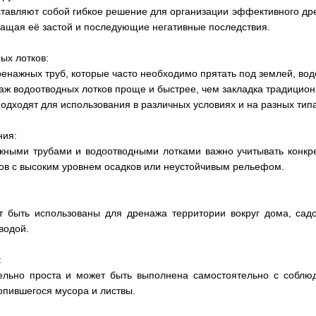
тавляют собой гибкое решение для организации эффективного дре
ращая её застой и последующие негативные последствия.
ых лотков:
дренажных труб, которые часто необходимо прятать под землей, во
таж водоотводных лотков проще и быстрее, чем закладка традицио
подходят для использования в различных условиях и на разных типа
ния:
ными трубами и водоотводными лотками важно учитывать конкре
ов с высоким уровнем осадков или неустойчивым рельефом.
т быть использованы для дренажа территории вокруг дома, садо
водой.
:
тельно проста и может быть выполнена самостоятельно с соблю
опившегося мусора и листвы.