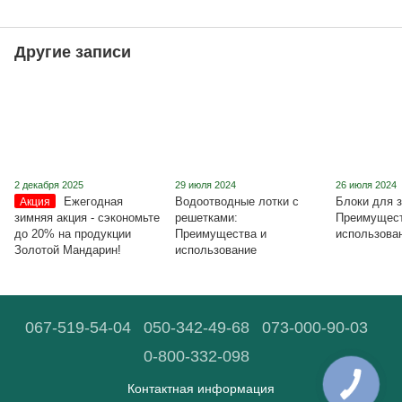
Другие записи
2 декабря 2025
29 июля 2024
26 июля 2024
Ежегодная
Водоотводные лотки с
Блоки для з
Акция
зимняя акция - сэкономьте
решетками:
Преимущест
до 20% на продукции
Преимущества и
использова
Золотой Мандарин!
использование
067-519-54-04
050-342-49-68
073-000-90-03
0-800-332-098
Контактная информация