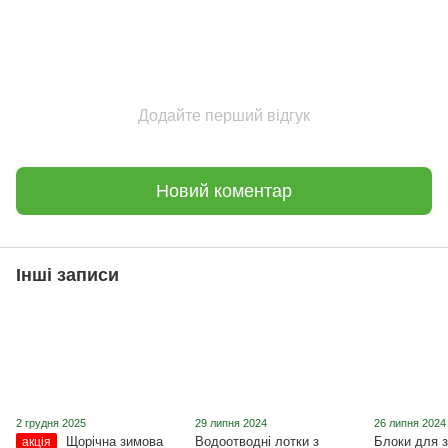
Додайте перший відгук
Новий коментар
Інші записи
2 грудня 2025
29 липня 2024
26 липня 2024
Щорічна зимова
Водоотводні лотки з
Блоки для з
акція