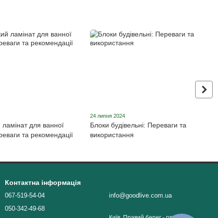
24 липня 2024
 ламінат для ванної
Блоки будівельні: Переваги та
реваги та рекомендації
використання
Контактна інформація
067-519-54-04
info@goodlive.com.ua
050-342-49-68
Київ, Правий берег - пров.