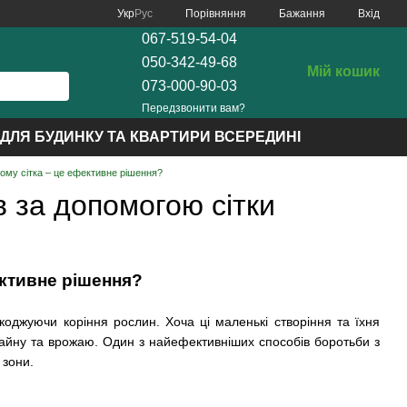
Порівняння
Укр
Рус
Бажання
Вхід
067-519-54-04
050-342-49-68
Мій кошик
073-000-90-03
Передзвонити вам?
ДЛЯ БУДИНКУ ТА КВАРТИРИ ВСЕРЕДИНІ
 чому сітка – це ефективне рішення?
в за допомогою сітки
ективне рішення?
оджуючи коріння рослин. Хоча ці маленькі створіння та їхня
айну та врожаю. Один з найефективніших способів боротьби з
 зони.