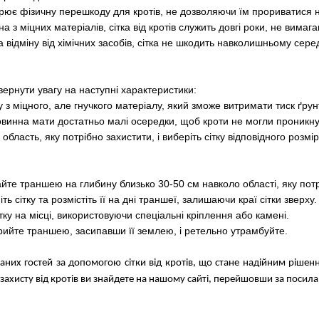
ворює фізичну перешкоду для кротів, не дозволяючи їм прориватися
на з міцних матеріалів, сітка від кротів служить довгі роки, не вимаг
а відміну від хімічних засобів, сітка не шкодить навколишньому сере
вернути увагу на наступні характеристики:
у з міцного, але гнучкого матеріалу, який зможе витримати тиск ґрунт
повинна мати достатньо малі осередки, щоб кроти не могли проникну
область, яку потрібно захистити, і виберіть сітку відповідного розмір
айте траншею на глибину близько 30-50 см навколо області, яку потр
ть сітку та розмістіть її на дні траншеї, залишаючи краї сітки зверху.
ітку на місці, використовуючи спеціальні кріплення або камені.
рийте траншею, засипавши її землею, і ретельно утрамбуйте.
ажаних гостей за допомогою сітки від кротів, що стане надійним ріше
 захисту від кротів ви знайдете на нашому сайті, перейшовши за посил