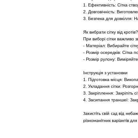
1. Ефективність: Сітка ст
2. Довговічність: Виготовле
3. Безпека для довкілля: Н
Як вибрати сітку від кротів?
При виборі сітки важливо з
- Матеріал: Вибирайте сітк
- Розмір осередків: Сітка 
- Розмір рулону: Виміряйте 
Інструкція з установки
1. Підготовка місця: Викоп
2. Укладання сітки: Розгорні
3. Закріплення: Закріпіть с
4. Засипання траншеї: Зак
Захистіть свій сад від неб
різноманітних варіантів для