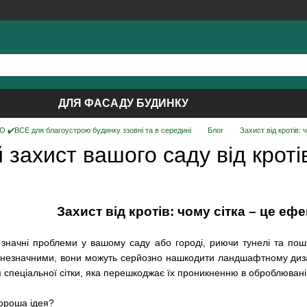
ДЛЯ ФАСАДУ БУДИНКУ
 ✔️ВСЕ для благоустрою будинку ззовні та в середині
Блог
Захист від кротів:
захист вашого саду від кроті
Захист від кротів: чому сітка – це еф
значні проблеми у вашому саду або городі, риючи тунелі та пошк
я незначними, вони можуть серйозно нашкодити ландшафтному диз
 спеціальної сітки, яка перешкоджає їх проникненню в оброблювані
хороша ідея?