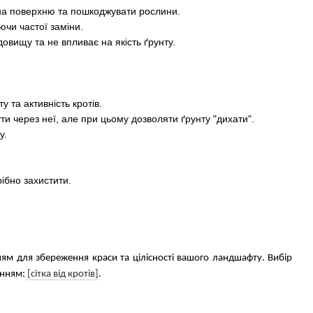
 на поверхню та пошкоджувати рослини.
аючи частої заміни.
довищу та не впливає на якість ґрунту.
у та активність кротів.
ти через неї, але при цьому дозволяти ґрунту "дихати".
у.
ібно захистити.
нням для збереження краси та цілісності вашого ландшафту. Вибір
анням:
[сітка від кротів]
.