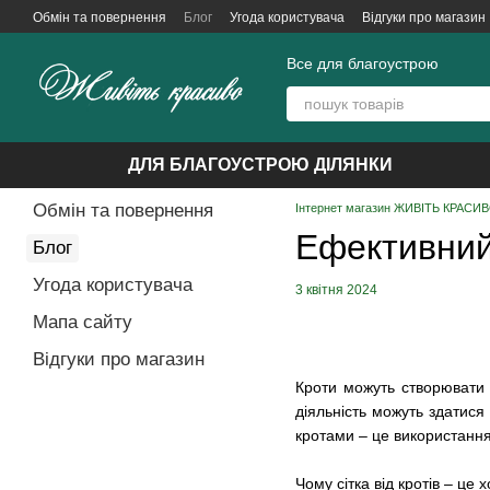
Перейти до основного контенту
Обмін та повернення
Блог
Угода користувача
Відгуки про магазин
Все для благоустрою
ДЛЯ БЛАГОУСТРОЮ ДІЛЯНКИ
Обмін та повернення
Інтернет магазин ЖИВІТЬ КРАСИВО
Ефективний 
Блог
Угода користувача
3 квітня 2024
Мапа сайту
Відгуки про магазин
Кроти можуть створювати 
діяльність можуть здатис
кротами – це використання
Чому сітка від кротів – це 