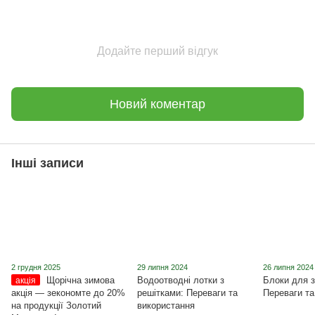
Додайте перший відгук
Новий коментар
Інші записи
2 грудня 2025
29 липня 2024
26 липня 2024
Щорічна зимова
Водоотводні лотки з
Блоки для з
акція
акція ― зекономте до 20%
решітками: Переваги та
Переваги та
на продукції Золотий
використання