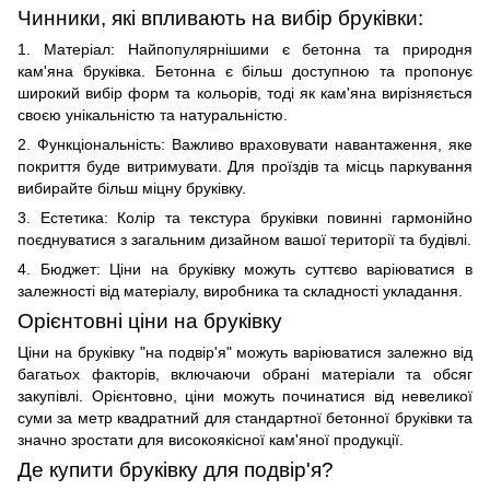
Чинники, які впливають на вибір бруківки:
1. Матеріал: Найпопулярнішими є бетонна та природня
кам'яна бруківка. Бетонна є більш доступною та пропонує
широкий вибір форм та кольорів, тоді як кам'яна вирізняється
своєю унікальністю та натуральністю.
2. Функціональність: Важливо враховувати навантаження, яке
покриття буде витримувати. Для проїздів та місць паркування
вибирайте більш міцну бруківку.
3. Естетика: Колір та текстура бруківки повинні гармонійно
поєднуватися з загальним дизайном вашої території та будівлі.
4. Бюджет: Ціни на бруківку можуть суттєво варіюватися в
залежності від матеріалу, виробника та складності укладання.
Орієнтовні ціни на бруківку
Ціни на бруківку "на подвір'я" можуть варіюватися залежно від
багатьох факторів, включаючи обрані матеріали та обсяг
закупівлі. Орієнтовно, ціни можуть починатися від невеликої
суми за метр квадратний для стандартної бетонної бруківки та
значно зростати для високоякісної кам'яної продукції.
Де купити бруківку для подвір'я?