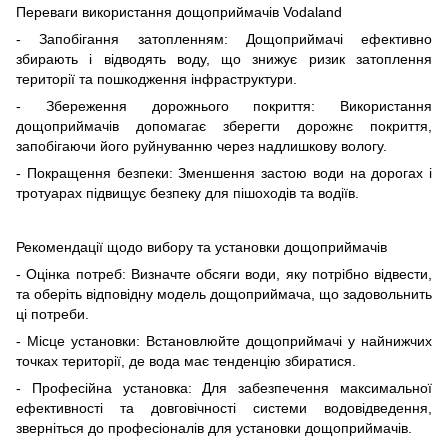
Переваги використання дощоприймачів Vodaland
- Запобігання затопленням: Дощоприймачі ефективно
збирають і відводять воду, що знижує ризик затоплення
території та пошкодження інфраструктури.
- Збереження дорожнього покриття: Використання
дощоприймачів допомагає зберегти дорожнє покриття,
запобігаючи його руйнуванню через надлишкову вологу.
- Покращення безпеки: Зменшення застою води на дорогах і
тротуарах підвищує безпеку для пішоходів та водіїв.
Рекомендації щодо вибору та установки дощоприймачів
- Оцінка потреб: Визначте обсяги води, яку потрібно відвести,
та оберіть відповідну модель дощоприймача, що задовольнить
ці потреби.
- Місце установки: Встановлюйте дощоприймачі у найнижчих
точках території, де вода має тенденцію збиратися.
- Професійна установка: Для забезпечення максимальної
ефективності та довговічності системи водовідведення,
зверніться до професіоналів для установки дощоприймачів.