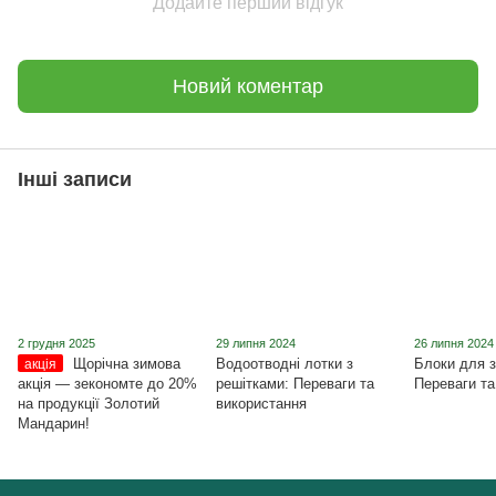
Додайте перший відгук
Новий коментар
Інші записи
2 грудня 2025
29 липня 2024
26 липня 2024
Щорічна зимова
Водоотводні лотки з
Блоки для з
акція
акція ― зекономте до 20%
решітками: Переваги та
Переваги та
на продукції Золотий
використання
Мандарин!