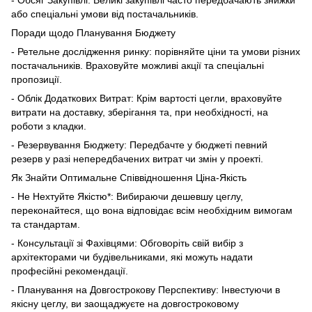
- Обсяг Закупівлі: Великі закупівлі часто передбачають знижки
або спеціальні умови від постачальників.
Поради щодо Планування Бюджету
- Ретельне дослідження ринку: порівняйте ціни та умови різних
постачальників. Враховуйте можливі акції та спеціальні
пропозиції.
- Облік Додаткових Витрат: Крім вартості цегли, враховуйте
витрати на доставку, зберігання та, при необхідності, на
роботи з кладки.
- Резервування Бюджету: Передбачте у бюджеті певний
резерв у разі непередбачених витрат чи змін у проекті.
Як Знайти Оптимальне Співвідношення Ціна-Якість
- Не Нехтуйте Якістю*: Вибираючи дешевшу цеглу,
переконайтеся, що вона відповідає всім необхідним вимогам
та стандартам.
- Консультації зі Фахівцями: Обговоріть свій вибір з
архітекторами чи будівельниками, які можуть надати
професійні рекомендації.
- Планування на Довгострокову Перспективу: Інвестуючи в
якісну цеглу, ви заощаджуєте на довгостроковому