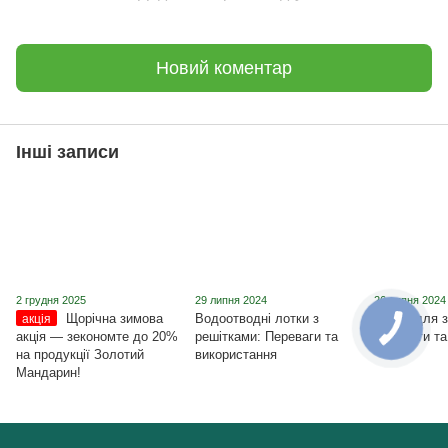
Новий коментар
Інші записи
2 грудня 2025
29 липня 2024
26 липня 2024
Щорічна зимова
Водоотводні лотки з
Блоки для з
акція
акція ― зекономте до 20%
решітками: Переваги та
Переваги та
на продукції Золотий
використання
Мандарин!