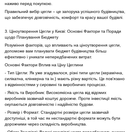
наживо перед покупкою.
Правильний вибір цегли – це запорука успішного будівництва,
що забезпечує довговічність, комфорт та красу вашої будівлі.
3. Ціноутворення Цегли у Києві: Основні Фактори та Поради
щодо Планування Бюджету
Розуміння факторів, що впливають на ціноутворення цегли,
допоможе вам планувати бюджет будівництва більш
ефективно і уникати непередбачених витрат.
Основні Фактори Вплив на Ціну Цеглини
- Тип Цегли: Як уже згадувалося, різні типи цегли (керамічна,
силікатна, клінкерна та ін.) мають різну вартість. Це пов'язано
з відмінностями у сировині та виробничих процесах.
- Якість та Виробник: Високоякісна цегла від відомих
виробників зазвичай коштує дорожче. Проте інвестиції якість
окупаються довговічністю і надійністю будови.
- Розмір і Формат: Стандартні розміри цегли зазвичай
доступніші, в той час як нестандартні формати можуть бути
дорожчими через складність виробництва.