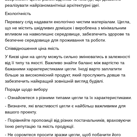
реалізувати найрізноманітніші архітектурні ідеї.
Екологічність
Перевагу слід надавати екологічно чистим матеріалам. Цегла,
що не містить шкідливих домішок і вироблена з мінімальним
впливом на навколишнє середовище, забезпечить здорове та
безпечне середовище для проживання та роботи.
Співвідношення ціна якість
У Києві ціни на цеглу можуть сильно змінюватись в залежності
від її типу та якості. Важливо знайти баланс між вартістю та
бажаними характеристиками цегли. Іноді варто заплатити
більше за високоякісний продукт, який прослужить довше та
забезпечить найкращий зовнішній вигляд будівлі.
Поради щодо вибору
- Ознайомтеся з різними типами цегли та їх характеристиками.
- Визначте, які властивості цегли є найбільш важливими для
вашого проекту.
- Порівняйте пропозиції від різних постачальників, враховуючи
їхню репутацію та якість продукції.
- Не соромтеся просити зразки цегли, щоб побачити його