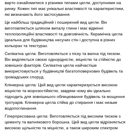
варто ознайомитися з різними типами цегли, доступними на
ринку. Кожен тип має унікальні властивості та характеристики,
які визначають його застосування.
Це найбільш традиційний і поширений вид цегли. Він
виготовляється шляхом випалу глини і має відмінні
теплоізоляційні властивості та довговічність. Керамічна цегла
ідеальна для будівництва несучих стін і доступна в різних
кольорах та текстурах.
Силікатна цегла: Виготовляється з піску та вапна під тиском.
Він виділяється своєю однорідністю, міцністю та стійкістю до
зовнішніх факторів. Силікатна цегла найчастіше
використовується у будівництві багатоповерхових будівель та
громадських споруд.
Клінкерна цегла: Цей вид цегли характеризується високою
міцністю та морозостійкістю, завдяки чому він ідеально
підходить для зовнішнього облицювання будівель та мощення
тротуарів. Клінкерна цегла стійка до стирання і має низьке
водопоглинання.
Гіперпресована цегла: Виготовляється під високим тиском з
цементу та вапнякового борошна. Цей вид цегли відрізняється
високою щільністю та міцністю, а також широким спектром