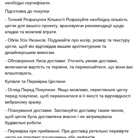
необхідні сертифікати.
Підготовка до покупки
- Точний Розрахунок Кількості Розрахуйте необхідну кількість
цегли для вашого проекту, враховуючи рекомендації щодо
кладки та можливі втрати.
- Облік Усіх Нюансів: Подумайте про колір, розмір та текстуру
цегли, щоб він відповідав вашим архітектурним та
дизайнерським вимогам.
- Обговорення Умов доставки: Уточніть умови доставки,
включаючи вартість та терміни, та переконайтеся, що вони вас
влаштовують.
Купівля та Перевірка Цеглини
- Огляд Перед Покупкою: Якщо можливо, перегляньте цеглу
перед покупкою, щоб переконатися в її якості та відповідності
вибраному зразку.
- Планування доставки: Заплануйте доставку таким чином,
щоб цегла була доставлена вчасно і не затримувала
будівельні роботи.
- Перевірка при прийманні: При доставці ретельно перевірте
цеглу на предмет пошкоджень або дефектів.