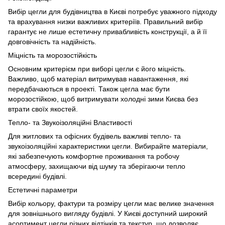
Вибір цегли для будівництва в Києві потребує уважного підходу
та врахування низки важливих критеріїв. Правильний вибір
гарантує не лише естетичну привабливість конструкції, а й її
довговічність та надійність.
Міцність та морозостійкість
Основним критерієм при виборі цегли є його міцність.
Важливо, щоб матеріал витримував навантаження, які
передбачаються в проекті. Також цегла має бути
морозостійкою, щоб витримувати холодні зими Києва без
втрати своїх якостей.
Тепло- та Звукоізоляційні Властивості
Для житлових та офісних будівель важливі тепло- та
звукоізоляційні характеристики цегли. Вибирайте матеріали,
які забезпечують комфортне проживання та робочу
атмосферу, захищаючи від шуму та зберігаючи тепло
всередині будівлі.
Естетичні параметри
Вибір кольору, фактури та розміру цегли має велике значення
для зовнішнього вигляду будівлі. У Києві доступний широкий
асортимент цегли різних відтінків та текстур, що дозволяє