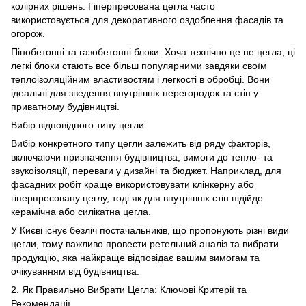
колірних рішень. Гіперпресована цегла часто
використовується для декоративного оздоблення фасадів та
огорож.
Пінобетонні та газобетонні блоки: Хоча технічно це не цегла, ці
легкі блоки стають все більш популярними завдяки своїм
теплоізоляційним властивостям і легкості в обробці. Вони
ідеальні для зведення внутрішніх перегородок та стін у
приватному будівництві.
Вибір відповідного типу цегли
Вибір конкретного типу цегли залежить від ряду факторів,
включаючи призначення будівництва, вимоги до тепло- та
звукоізоляції, переваги у дизайні та бюджет. Наприклад, для
фасадних робіт краще використовувати клінкерну або
гіперпресовану цеглу, тоді як для внутрішніх стін підійде
керамічна або силікатна цегла.
У Києві існує безліч постачальників, що пропонують різні види
цегли, тому важливо провести ретельний аналіз та вибрати
продукцію, яка найкраще відповідає вашим вимогам та
очікуванням від будівництва.
2. Як Правильно Вибрати Цегла: Ключові Критерії та
Рекомендації