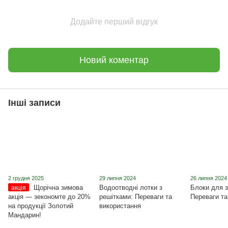
Додайте перший відгук
Новий коментар
Інші записи
2 грудня 2025
29 липня 2024
26 липня 2024
Щорічна зимова
Водоотводні лотки з
Блоки для з
акція
акція ― зекономте до 20%
решітками: Переваги та
Переваги та
на продукції Золотий
використання
Мандарин!